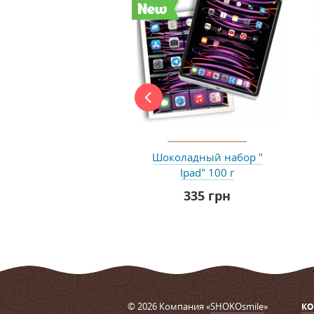
New
Шоколадный набор "
Ipad" 100 г
335 грн
© 2026 Компания «
SHOKOsmile
»
КО