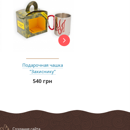
Подарочная чашка
Подарочная чашка 
"Захиснику"
зодіаку "Телець" 
НЬОГО
540 грн
215 грн
Cоздание сайта