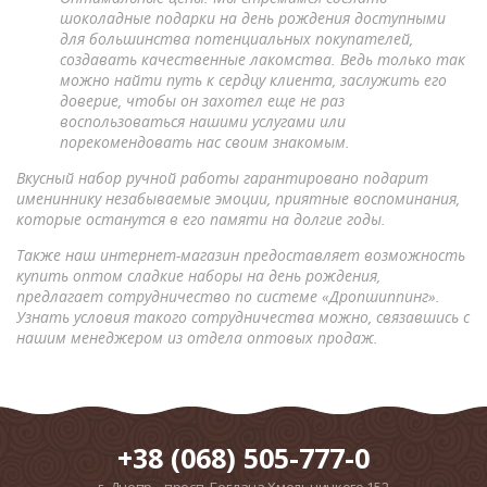
шоколадные подарки на день рождения доступными
для большинства потенциальных покупателей,
создавать качественные лакомства. Ведь только так
можно найти путь к сердцу клиента, заслужить его
доверие, чтобы он захотел еще не раз
воспользоваться нашими услугами или
порекомендовать нас своим знакомым.
Вкусный набор ручной работы гарантировано подарит
имениннику незабываемые эмоции, приятные воспоминания,
которые останутся в его памяти на долгие годы.
Также наш интернет-магазин предоставляет возможность
купить оптом сладкие наборы на день рождения,
предлагает сотрудничество по системе «Дропшиппинг».
Узнать условия такого сотрудничества можно, связавшись с
нашим менеджером из отдела оптовых продаж.
+38 (068) 505-777-0