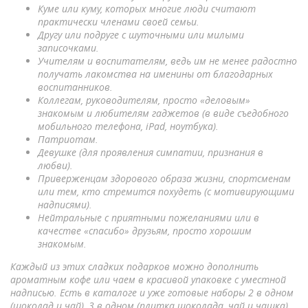
Куме или куму, которых многие люди считают
практически членами своей семьи.
Другу или подруге с шуточными или милыми
записочками.
Учителям и воспитателям, ведь им не менее радостно
получать лакомства на именины от благодарных
воспитанников.
Коллегам, руководителям, просто «деловым»
знакомым и любителям гаджетов (в виде съедобного
мобильного телефона, iPad, ноутбука).
Патриотам.
Девушке (для проявления симпатии, признания в
любви).
Приверженцам здорового образа жизни, спортсменам
или тем, кто стремится похудеть (с мотивирующими
надписями).
Нейтральные с приятными пожеланиями или в
качестве «спасибо» друзьям, просто хорошим
знакомым.
Каждый из этих сладких подарков можно дополнить
ароматным кофе или чаем в красивой упаковке с уместной
надписью. Есть в каталоге и уже готовые наборы 2 в одном
(шоколад и чай), 3 в одном (плитка шоколада, чай и чашка),