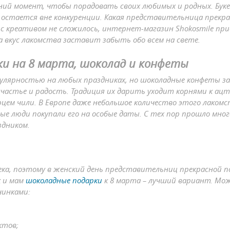
дний момент, чтобы порадовать своих любимых и родных. Бук
ад остается вне конкуренции. Какая представительница прек
и с креативом не сложилось, интернет-магазин Shokosmile п
 вкус лакомства заставит забыть обо всем на свете.
ки на 8 марта, шоколад и конфеты
пулярностью на любых праздниках, но шоколадные конфеты з
астье и радость. Традиция их дарить уходит корнями к ац
рцем чили. В Европе даже небольшое количество этого лаком
е люди покупали его на особые даты. С тех пор прошло мног
здником.
века, поэтому в женский день представительниц прекрасной п
к и мам
шоколадные подарки
к 8 марта – лучший вариант. Мо
чинками:
ктов;