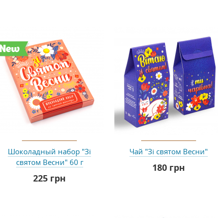
New
Шоколадный набор "Зі
Чай "Зі святом Весни"
святом Весни" 60 г
180 грн
225 грн