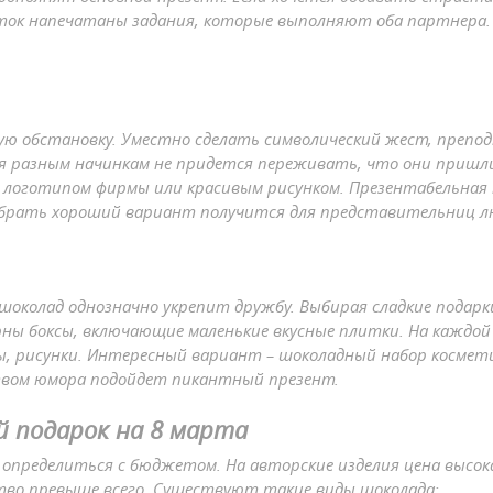
иток напечатаны задания, которые выполняют оба партнера
 обстановку. Уместно сделать символический жест, преподн
 разным начинкам не придется переживать, что они пришлись
логотипом фирмы или красивым рисунком. Презентабельная 
обрать хороший вариант получится для представительниц л
околад однозначно укрепит дружбу. Выбирая сладкие подарки
ны боксы, включающие маленькие вкусные плитки. На каждой
 рисунки. Интересный вариант – шоколадный набор космети
ством юмора подойдет пикантный презент.
 подарок на 8 марта
 определиться с бюджетом. На авторские изделия цена высок
ство превыше всего. Существуют такие виды шоколада: