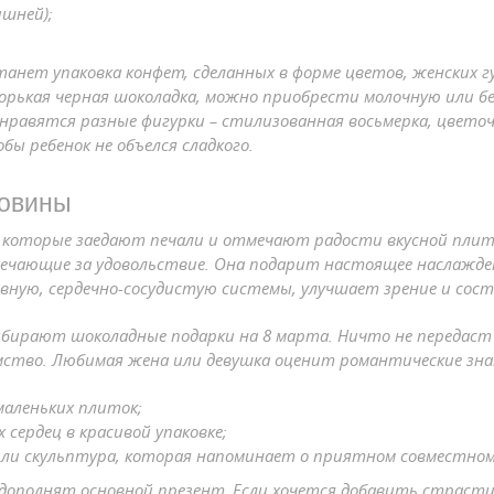
ишней);
нет упаковка конфет, сделанных в форме цветов, женских гу
горькая черная шоколадка, можно приобрести молочную или б
нравятся разные фигурки – стилизованная восьмерка, цветочки
ы ребенок не объелся сладкого.
ловины
 которые заедают печали и отмечают радости вкусной плитк
чающие за удовольствие. Она подарит настоящее наслажден
вную, сердечно-сосудистую системы, улучшает зрение и сост
бирают шоколадные подарки на 8 марта. Ничто не передаст
мство. Любимая жена или девушка оценит романтические зна
маленьких плиток;
ердец в красивой упаковке;
или скульптура, которая напоминает о приятном совместно
 дополнят основной презент. Если хочется добавить страст