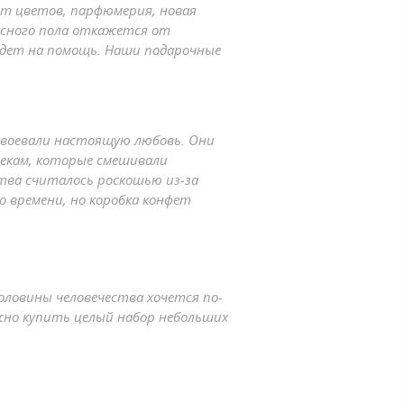
ет цветов, парфюмерия, новая
расного пола откажется от
ридет на помощь. Наши подарочные
авоевали настоящую любовь. Они
текам, которые смешивали
ства считалось роскошью из-за
о времени, но коробка конфет
оловины человечества хочется по-
жно купить целый набор небольших