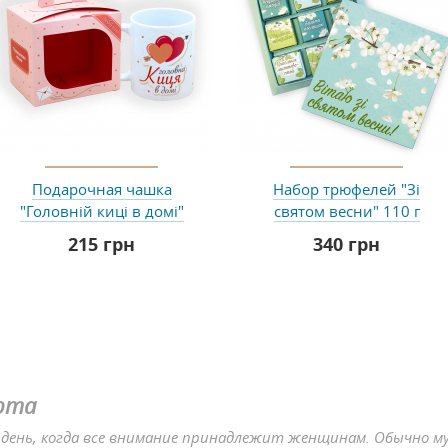
Подарочная чашка
Набор трюфелей "Зі
"Головній киці в домі"
святом весни" 110 г
215 грн
340 грн
арта
т день, когда все внимание принадлежит женщинам. Обычно 