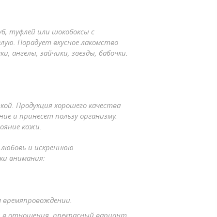
б, туфлей или шокобоксы с
елую. Порадует вкусное лакомство
, ангелы, зайчики, звезды, бабочки.
ой. Продукция хорошего качества
ие и принесет пользу организму.
ояние кожи.
 любовь и искреннюю
ки внимания:
м времяпровождении.
и в отношения, прекрасный вариант