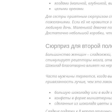
ягодами (малиной, клубникой, в
целыми орехами.
Для сестры приятным сюрпризом ста
пожеланиями. Если ей не нравится 
любимую дочь. Маленькой девочке по
Достаточно небольшой коробки, чтоб
Сюрприз для второй по
Большинство женщин – сладкоежки,
стимулирует рецепторы мозга, отве
Шоколад благотворно влияет на нер
Часто мужчины теряются, когда вы
привязанность лучше, чем это лако
большую шоколадку или в виде 
конфеты в форме миниатюрных с
сделанные из шоколада цветы 
Сладкие подарки к 8 марта отлично