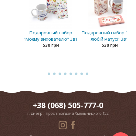
Подарочный набор
Подарочный набор "Мої
"Моєму вихователю" 3в1
любій матусі" 3в1
530 грн
530 грн
+38 (068) 505-777-0
г. Днепр, просп. Богдана Хмельницкого 152