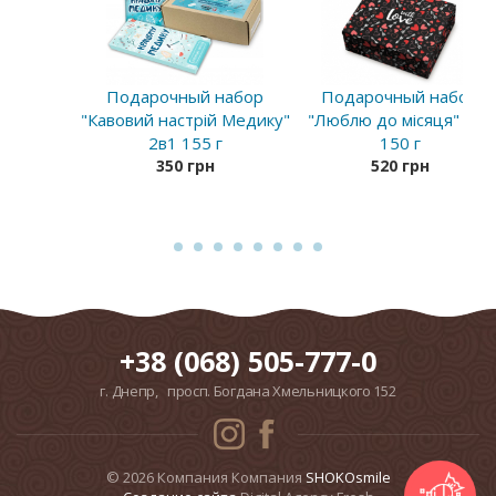
Подарочный набор
Подарочный набор
"Кавовий настрій Медику"
"Люблю до місяця" 2в1
2в1 155 г
150 г
350 грн
520 грн
+38 (068) 505-777-0
г. Днепр, просп. Богдана Хмельницкого 152
© 2026 Компания Компания
SHOKOsmile