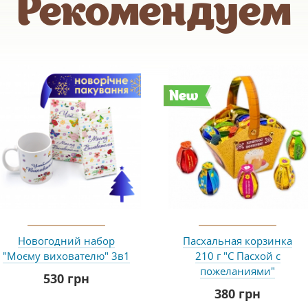
Рекомендуем
New
Новогодний набор
Пасхальная корзинка
"Моєму вихователю" 3в1
210 г "С Пасхой с
пожеланиями"
530 грн
380 грн