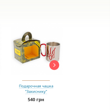
Подарочная чашка
Подарочная чашка 
"Захиснику"
зодіаку "Телець" 
НЬОГО
540 грн
215 грн