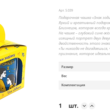
Арт.
5.039
Подарочная чашка «Знак зоди
Яркий и креативный подарок
Близнецов, которая всегда х
На чашке – глубокий сине-жё
изящный портрет двух дев
двойственность этого знак
«Ты никогда не догадаешься, 
признание, которое идеальн
Размер
Вес
Комплектация
шт.