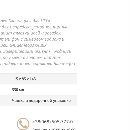
ака Близнецы – для НЕЁ»
 для непредсказуемой женщины-
ранит тысячи идей и загадок.
лтый фон с символом зодиака и
ушек, олицетворяющих
а. Завершающий акцент – надпись
что у меня в голове», игривое
о подчеркивает характер Близнецов.
115 х 85 х 145
330 мл
Чашка в подарочной упаковке
+38(068) 505-777-0