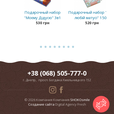
Подарочный набор
Подарочный набор "Мої
"Моєму Дідусю" 3в1
любій матусі" 150 г
530 грн
520 грн
+38 (068) 505-777-0
г. Днепр, просп. Богдана Хмельницкого 152
© 2026 Компания Компания
SHOKOsmile
Cоздание сайта
Digital Agency Fresh