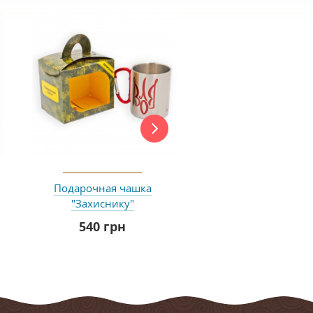
Подарочная чашка
Подарочная чашка 
"Захиснику"
зодіаку "Телець" 
НЬОГО
540 грн
215 грн