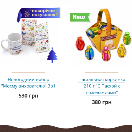
New
Новогодний набор
Пасхальная корзинка
"Моєму вихователю" 3в1
210 г "С Пасхой с
пожеланиями"
530 грн
380 грн