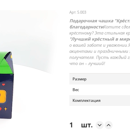
Арт.
5.003
Подарочная чашка "Крёст
благодарности
Хотите сдел
крёстному? Эта стильная к
"Лучший крёстный в мир
о вашей заботе и уважении.
акцентами и праздничными 
получателя. Пусть каждый г
что он – лучший!
Размер
Вес
Комплектация
шт.