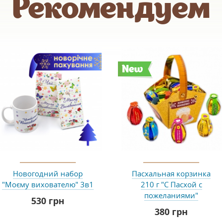
Рекомендуем
New
Новогодний набор
Пасхальная корзинка
"Моєму вихователю" 3в1
210 г "С Пасхой с
пожеланиями"
530 грн
380 грн