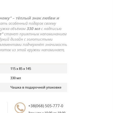
ному" – тёплый знак любви и
ать особенный подарок своему
ружка объёмом
330 мл
с надписью
е"
станет приятным напоминанием
Яркий дизайн с золотистыми
элементами подчеркнёт значимость
лоток из этой кружки напоминает,
115 х 85 х 145
330 мл
Чашка в подарочной упаковке
+38(068) 505-777-0