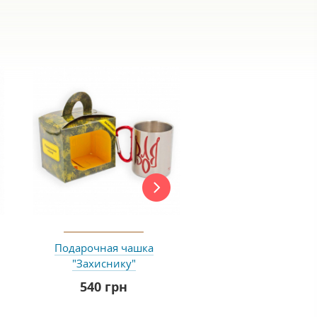
Подарочная чашка
Подарочная чашка 
"Захиснику"
зодіаку "Телець" 
НЬОГО
540 грн
215 грн