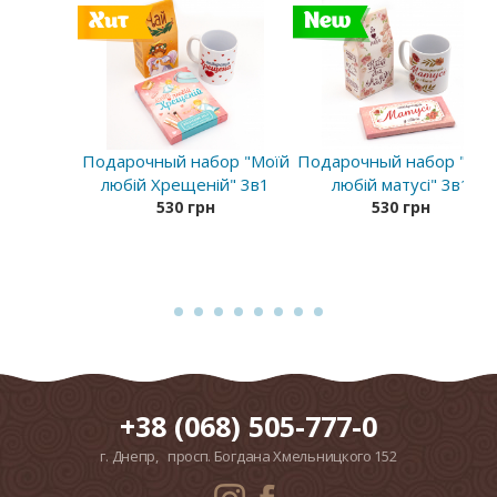
Хит
New
Подарочный набор "Моїй
Подарочный набор "Мої
любій Хрещеній" 3в1
любій матусі" 3в1
530 грн
530 грн
+38 (068) 505-777-0
г. Днепр, просп. Богдана Хмельницкого 152