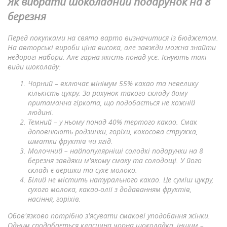
Як вибрати шоколадний подарунок на 8
березня
Перед покупками на свято варто визначитися із бюджетом.
На авторські вироби ціна висока, але завжди можна знайти
недорогі набори. Але гарна якість понад усе. Існують такі
види шоколаду:
Чорний – включає мінімум 55% какао та невелику
кількість цукру. За рахунок такого складу йому
притаманна гіркота, що подобається не кожній
людині.
Темний – у ньому понад 40% тертого какао. Смак
доповнюють родзинки, горіхи, кокосова стружка,
шматки фруктів чи ягід.
Молочний – найпопулярніші солодкі подарунки на 8
березня завдяки м'якому смаку та солодощі. У його
складі є вершки та сухе молоко.
Білий не містить натурального какао. Це суміш цукру,
сухого молока, какао-олії з додаванням фруктів,
насіння, горіхів.
Обов'язково потрібно з'ясувати смакові уподобання жінки.
Одним сподобається класична чорна шоколадка, іншим –