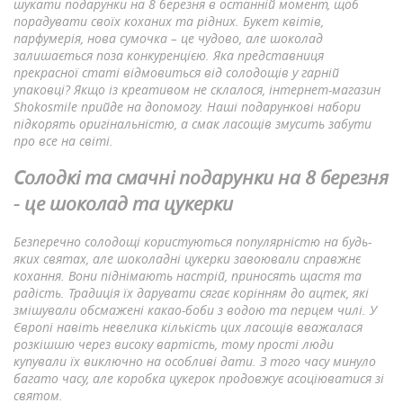
шукати подарунки на 8 березня в останній момент, щоб
порадувати своїх коханих та рідних. Букет квітів,
парфумерія, нова сумочка – це чудово, але шоколад
залишається поза конкуренцією. Яка представниця
прекрасної статі відмовиться від солодощів у гарній
упаковці? Якщо із креативом не склалося, інтернет-магазин
Shokosmile прийде на допомогу. Наші подарункові набори
підкорять оригінальністю, а смак ласощів змусить забути
про все на світі.
Солодкі та смачні подарунки на 8 березня
- це шоколад та цукерки
Безперечно солодощі користуються популярністю на будь-
яких святах, але шоколадні цукерки завоювали справжнє
кохання. Вони піднімають настрій, приносять щастя та
радість. Традиція їх дарувати сягає корінням до ацтек, які
змішували обсмажені какао-боби з водою та перцем чилі. У
Європі навіть невелика кількість цих ласощів вважалася
розкішшю через високу вартість, тому прості люди
купували їх виключно на особливі дати. З того часу минуло
багато часу, але коробка цукерок продовжує асоціюватися зі
святом.