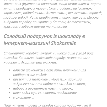
молочна із фруктовою начинкою. Якщо немає алергії, варто
купити продукцію з незвичайними добавками (солоною
карамеллю, подрібненими фісташками, пелюстками троянд,
ягодами годжі). Увагу приділяють також упаковці. Можна
вибрати коробку, прикрашену бантом, фотоколажем,
красивими зображеннями та написами.
Солодкий подарунок із шоколаду в
інтернет-магазині Shokosmile
Стандартна коробка цукерок чи шоколадка у 2024 році
виглядає банально. Shokosmile порадує незвичайними
наборами. Асортимент включає:
адресні шокобокси з окремими плитками для
найдорожчих людей;
презенти з малюнками «love is…», гарними
зображеннями та побажаннями для коханих;
набори з ароматним чаєм та кавою;
шоколадні ігри із цікавими завданнями;
моноплитки.
Наш інтернет-магазин продає солодкі подарунки на 8