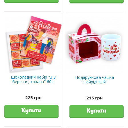
Шоколадний набір "З 8
Подарункова чашка
березня, кохана" 60 г
"Найріднішій"
225 грн
215 грн
Купити
Купити