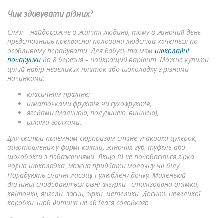
Чим здивувати рідних?
Сім'я – найдорожче в житті людини, тому в жіночий день
представниць прекрасної половини людства хочеться по-
особливому порадувати. Для бабусь та мам
шоколадні
подарунки
до 8 березня – найкращий варіант. Можна купити
цілий набір невеликих плиток або шоколадку з різними
начинками:
класичним праліне;
шматочками фруктів чи сухофруктів;
ягодами (малиною, полуницею, вишнею);
цілими горіхами.
Для сестри приємним сюрпризом стане упаковка цукерок,
виготовлених у формі квітів, жіночих губ, туфель або
шокобокси з побажаннями. Якщо їй не подобається гірка
чорна шоколадка, можна придбати молочну чи білу.
Порадують смачні ласощі і улюблену дочку. Маленькій
дівчинці сподобаються різні фігурки - стилізована вісімка,
квіточки, янголи, заєць, зірки, метелики. Досить невеликої
коробки, щоб дитина не об'їлася солодкого.