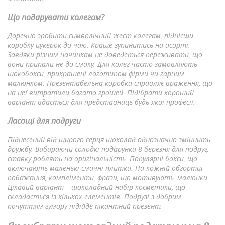
Що подарувати колегам?
Доречно зробити символічний жест колегам, піднісши
коробку цукерок до чаю. Краще зупинитись на асорті.
Завдяки різним начинкам не доведеться переживати, що
вони припали не до смаку. Для колег часто замовляють
шокобокси, прикрашені логотипом фірми чи гарним
малюнком. Презентабельна коробка справляє враження, що
на неї витратили багато грошей. Підібрати хороший
варіант вдасться для представниць будь-якої професії.
Ласощі для подруги
Піднесений від щирого серця шоколад однозначно зміцнить
дружбу. Вибираючи солодкі подарунки 8 березня для подруг,
ставку роблять на оригінальність. Популярні бокси, що
включають маленькі смачні плитки. На кожній обгортці –
побажання, компліменти, фрази, що мотивують, малюнки.
Цікавий варіант – шоколадний набір косметики, що
складається із кількох елементів. Подрузі з добрим
почуттям гумору підійде пікантний презент.