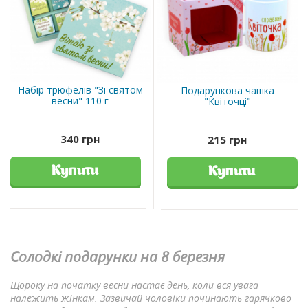
Набір трюфелів "Зі святом
Подарункова чашка
весни" 110 г
"Квіточці"
340 грн
215 грн
Купити
Купити
Солодкі подарунки на 8 березня
Щороку на початку весни настає день, коли вся увага
належить жінкам. Зазвичай чоловіки починають гарячково