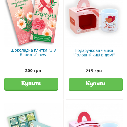
Шоколадна плитка "З 8
Подарункова чашка
березня" new
"Головній киці в домі"
200 грн
215 грн
Купити
Купити