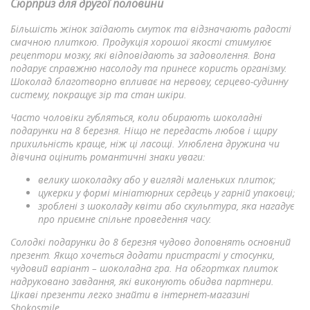
Сюрприз для другої половини
Більшість жінок заїдають смуток та відзначають радості
смачною плиткою. Продукція хорошої якості стимулює
рецептори мозку, які відповідають за задоволення. Вона
подарує справжню насолоду та принесе користь організму.
Шоколад благотворно впливає на нервову, серцево-судинну
систему, покращує зір та стан шкіри.
Часто чоловіки губляться, коли обирають шоколадні
подарунки на 8 березня. Ніщо не передасть любов і щиру
прихильність краще, ніж ці ласощі. Улюблена дружина чи
дівчина оцінить романтичні знаки уваги:
велику шоколадку або у вигляді маленьких плиток;
цукерки у формі мініатюрних сердець у гарній упаковці;
зроблені з шоколаду квіти або скульптура, яка нагадує
про приємне спільне проведення часу.
Солодкі подарунки до 8 березня чудово доповнять основний
презент. Якщо хочеться додати пристрасті у стосунки,
чудовий варіант – шоколадна гра. На обгортках плиток
надруковано завдання, які виконують обидва партнери.
Цікаві презенти легко знайти в інтернет-магазині
Shokosmile.