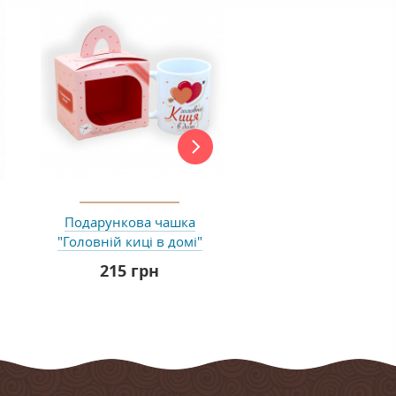
New
Подарункова чашка
Шоколадна плит
"Головній киці в домі"
"Дякую"
215 грн
200 грн