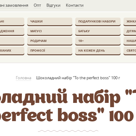
ні замовлення
Опт
Відгуки
Контакти
НІ
ЧАШКИ
ПОДАРУНКОВІ НАБОРИ
ЖІНК
ОДЖЕННЯ
МАТУСІ
БАТЬКУ
ДІТЯ
РОДИЧАМ
18+
НАША
ОХАНИХ
ПРОФЕСІЇ
НА КОЖЕН ДЕНЬ
СВЯТ
Головна
Шоколадний набір "To the perfect boss" 100 г
ладний набір "T
erfect boss" 100