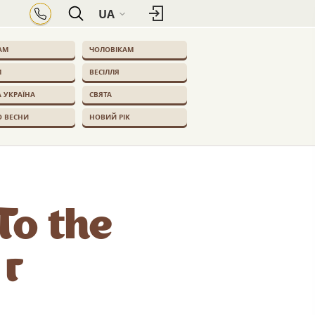
UA
АМ
ЧОЛОВІКАМ
М
ВЕСІЛЛЯ
 УКРАЇНА
СВЯТА
О ВЕСНИ
НОВИЙ РІК
o the
 г