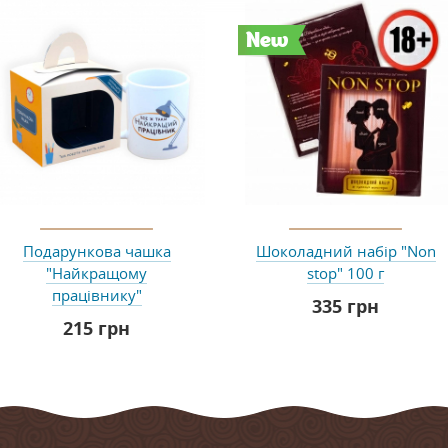
New
Подарункова чашка
Шоколадний набір "Non
"Найкращому
stop" 100 г
працівнику"
335 грн
215 грн