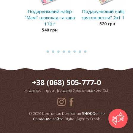
Подарунковий набір
Подарунковий набір "Зі
"Мамі" шоколад та кава
святом весни" 2в1 150 г
170 г
520 грн
540 грн
+38 (068) 505-777-0
м. Дніпро, просп. Богдана Хмельницького 152
© 2026 Компания Компания
SHOKOsmile
Cоздание сайта
Digital Agency Fresh