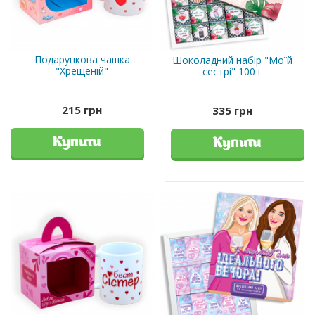
Подарункова чашка
Шоколадний набір "Моїй
"Хрещеній"
сестрі" 100 г
215 грн
335 грн
Купити
Купити