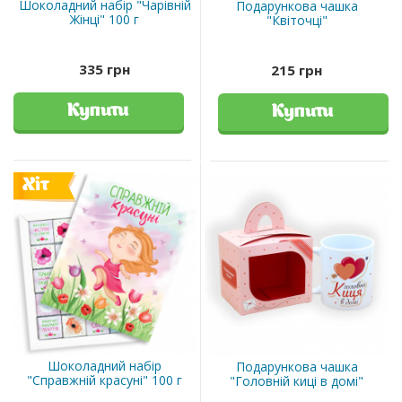
Шоколадний набір "Чарівній
Подарункова чашка
Жінці" 100 г
"Квіточці"
335 грн
215 грн
Купити
Купити
Хіт
Шоколадний набір
Подарункова чашка
"Справжній красуні" 100 г
"Головній киці в домі"