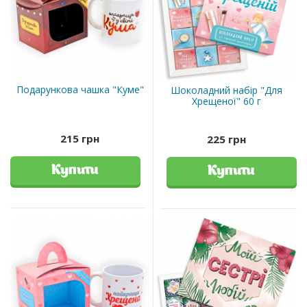
Подарункова чашка "Куме"
Шоколадний набір "Для
Хрещеної" 60 г
215 грн
225 грн
Купити
Купити