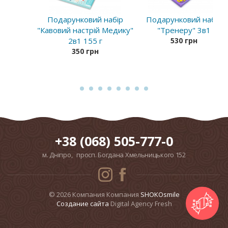
Подарунковий набір
Подарунковий набір
"Кавовий настрій Медику"
"Тренеру" 3в1
2в1 155 г
530 грн
350 грн
+38 (068) 505-777-0
м. Дніпро, просп. Богдана Хмельницького 152
© 2026 Компания Компания
SHOKOsmile
Cоздание сайта
Digital Agency Fresh