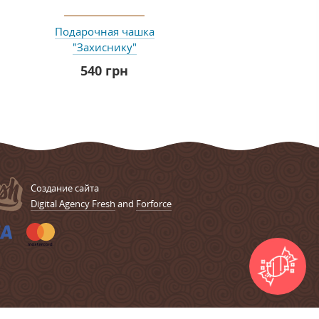
Подарочная чашка
Подарочная чашка 
"Захиснику"
зодіаку "Телець" 
НЬОГО
540 грн
215 грн
Cоздание сайта
Digital Agency Fresh
and
Forforce