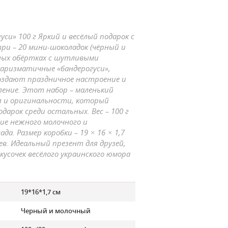
уси» 100 г
Яркий и весёлый подарок с
ри – 20 мини-шоколадок (чёрный и
чных обёртках с шутливыми
харизматичные «бандерогуси»,
создают праздничное настроение и
ение. Этот набор – маленький
я и оригинальности, который
дарок среди остальных. Вес –
100 г
ние нежного молочного и
да. Размер коробки –
19 × 16 × 1,7
ев
. Идеальный презент для друзей,
 кусочек весёлого украинского юмора
19*16*1,7 см
Черный и молочный