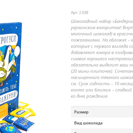
Арт.
2.038
Шоколадный набор «Бандерог
украинским колоритом! Внут
молочный шоколад) в красо
пожеланиями. На обложке – 
которые с первого взгляда 
добавляют юмора в поздравл
символ хорошего настроени
обязательно выделит ваш по
(20 мини-плиточек). Сочета
насыщенного тёмного шокола
см
. Срок годности –
10 месяц
коллег или близких – сладкий
ко дню рождения.
Размер
Вид шоколада