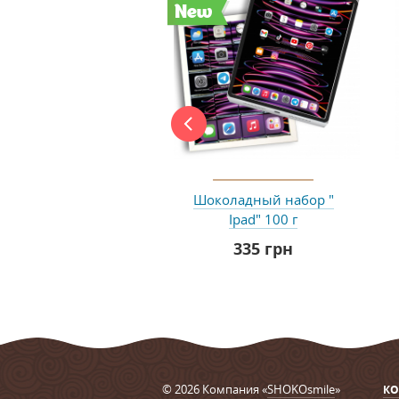
New
Шоколадный набор "
Ipad" 100 г
335 грн
© 2026 Компания «
SHOKOsmile
»
КО