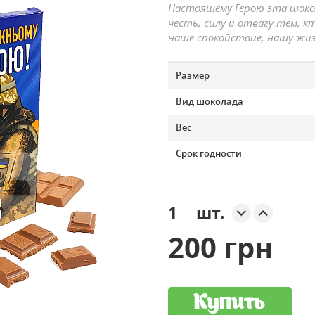
Настоящему Герою эта шоко
честь, силу и отвагу тем, 
наше спокойствие, нашу жиз
Размер
Вид шоколада
Вес
Срок годности
шт.
200 грн
Купить