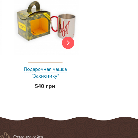
Подарочная чашка
Подарочная чашка 
"Захиснику"
зодіаку "Телець" 
НЬОГО
540 грн
215 грн
Cоздание сайта