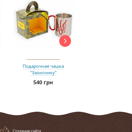
Подарочная чашка
Подарочная чашка 
"Захиснику"
зодіаку "Телець" 
НЬОГО
540 грн
215 грн
Cоздание сайта