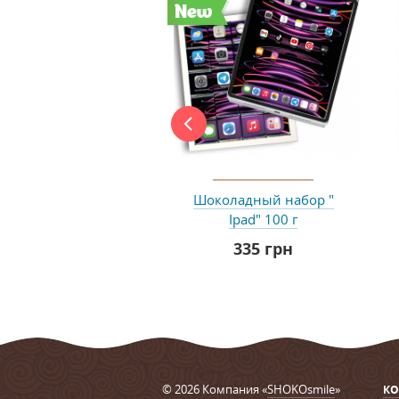
New
Шоколадный набор "
Ipad" 100 г
335 грн
© 2026 Компания «
SHOKOsmile
»
КО