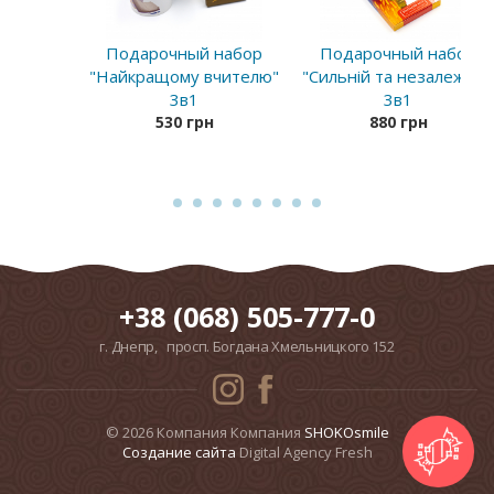
Подарочный набор
Подарочный набор
"Найкращому вчителю"
"Сильній та незалежній
3в1
3в1
530 грн
880 грн
+38 (068) 505-777-0
г. Днепр, просп. Богдана Хмельницкого 152
© 2026 Компания Компания
SHOKOsmile
Cоздание сайта
Digital Agency Fresh