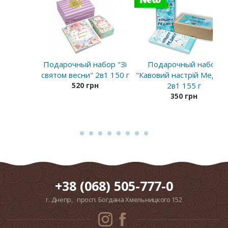
New
Подарочный набор "Зі
Подарочный набор
святом весни" 2в1 150 г
"Кавовий настрій Медику
520 грн
2в1 155 г
350 грн
+38 (068) 505-777-0
г. Днепр, просп. Богдана Хмельницкого 152