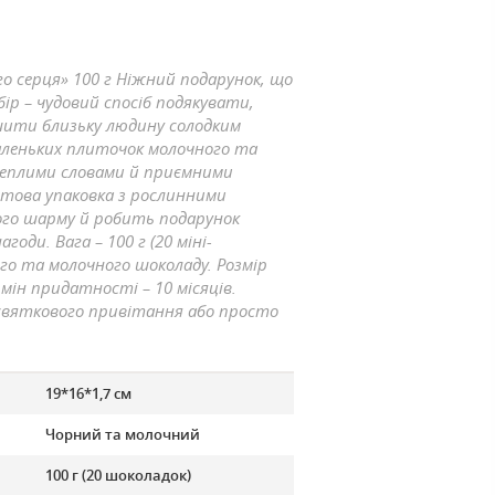
о серця» 100 г
Ніжний подарунок, що
бір – чудовий спосіб подякувати,
ити близьку людину солодким
маленьких плиточок молочного та
теплими словами й приємними
това упаковка з рослинними
го шарму й робить подарунок
нагоди.
Вага –
100 г
(20 міні-
ого та молочного шоколаду. Розмір
ермін придатності –
10 місяців
.
я святкового привітання або просто
19*16*1,7 см
Чорний та молочний
100 г (20 шоколадок)