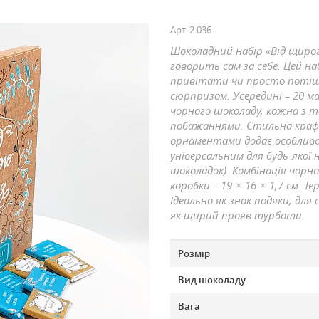
Арт.
2.036
Шоколадний набір «Від щирог
говорить сам за себе. Цей на
привітати чи просто потіш
сюрпризом. Усередині – 20 
чорного шоколаду, кожна з 
побажаннями. Стильна краф
орнаментами додає особливо
універсальним для будь-якої 
шоколадок). Комбінація чорн
коробки –
19 × 16 × 1,7 см
. Т
Ідеально як знак подяки, дл
як щирий прояв турботи.
Розмір
Вид шоколаду
Вага