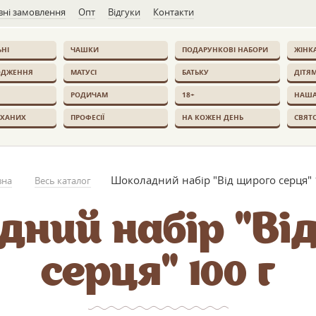
ні замовлення
Опт
Відгуки
Контакти
НІ
ЧАШКИ
ПОДАРУНКОВІ НАБОРИ
ЖІНК
ОДЖЕННЯ
МАТУСІ
БАТЬКУ
ДІТЯ
РОДИЧАМ
18+
НАША
ОХАНИХ
ПРОФЕСІЇ
НА КОЖЕН ДЕНЬ
СВЯТ
Шоколадний набір "Від щирого серця" 
вна
Весь каталог
ний набір "Ві
серця" 100 г