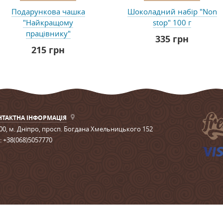
Подарункова чашка
Шоколадний набір "Non
"Найкращому
stop" 100 г
працівнику"
335 грн
215 грн
НТАКТНА ІНФОРМАЦІЯ
00,
м. Дніпро
,
просп. Богдана Хмельницького 152
.:
+38(068)5057770