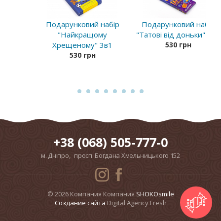
Подарунковий набір
Подарунковий набір
"Найкращому
"Татові від доньки" 3в1
Хрещеному" 3в1
530 грн
530 грн
+38 (068) 505-777-0
м. Дніпро, просп. Богдана Хмельницького 152
© 2026 Компания Компания
SHOKOsmile
Cоздание сайта
Digital Agency Fresh