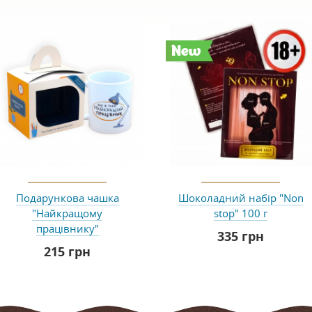
New
Подарункова чашка
Шоколадний набір "Non
"Найкращому
stop" 100 г
працівнику"
335 грн
215 грн