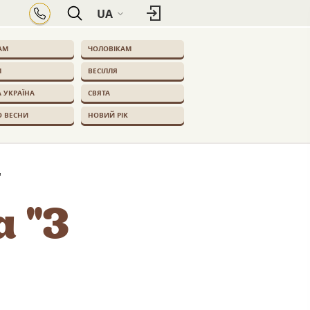
UA
АМ
ЧОЛОВІКАМ
М
ВЕСІЛЛЯ
 УКРАЇНА
СВЯТА
О ВЕСНИ
НОВИЙ РІК
"
 "З