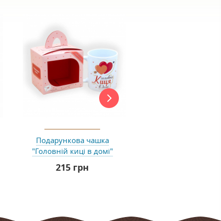
New
Подарункова чашка
Шоколадна плит
"Головній киці в домі"
"Дякую"
215 грн
200 грн