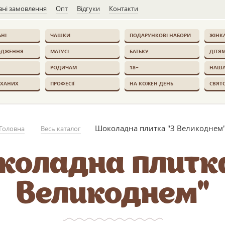
ні замовлення
Опт
Відгуки
Контакти
НІ
ЧАШКИ
ПОДАРУНКОВІ НАБОРИ
ЖІНК
ОДЖЕННЯ
МАТУСІ
БАТЬКУ
ДІТЯ
РОДИЧАМ
18+
НАША
ОХАНИХ
ПРОФЕСІЇ
НА КОЖЕН ДЕНЬ
СВЯТ
Шоколадна плитка "З Великоднем
Головна
Весь каталог
коладна плитка
Великоднем"