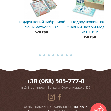
Подарунковий набір "Моїй
Подарунковий набір
любій матусі" 150 г
"Чайний настрій Медику
520 грн
2в1 135 г
350 грн
+38 (068) 505-777-0
м. Дніпро, просп. Богдана Хмельницького 152
© 2026 Компания Компания
SHOKOsmile