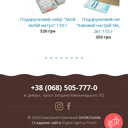
Подарунковий набір "Моїй
Подарунковий набір
любій матусі" 150 г
"Кавовий настрій Медику
520 грн
2в1 155 г
350 грн
+38 (068) 505-777-0
м. Дніпро, просп. Богдана Хмельницького 152
© 2026 Компания Компания
SHOKOsmile
Cоздание сайта
Digital Agency Fresh