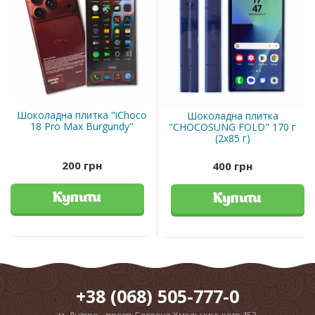
Шоколадна плитка "iChoco
Шоколадна плитка
18 Pro Max Burgundy"
"CHOCOSUNG FOLD" 170 г
(2х85 г)
200 грн
400 грн
Купити
Купити
+38 (068) 505-777-0
м. Дніпро, просп. Богдана Хмельницького 152