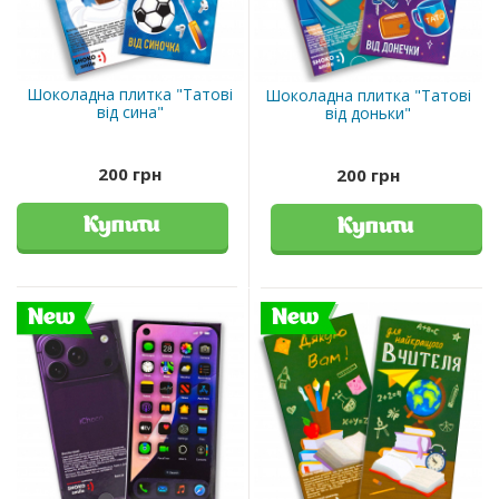
Шоколадна плитка "Татові
Шоколадна плитка "Татові
від сина"
від доньки"
200 грн
200 грн
Купити
Купити
New
New