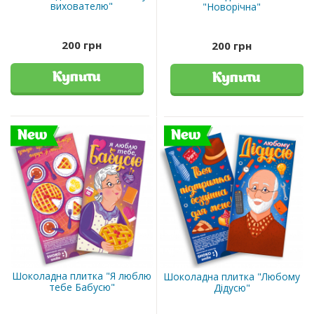
вихователю"
"Новорічна"
200 грн
200 грн
Купити
Купити
New
New
Шоколадна плитка "Я люблю
Шоколадна плитка "Любому
тебе Бабусю"
Дідусю"