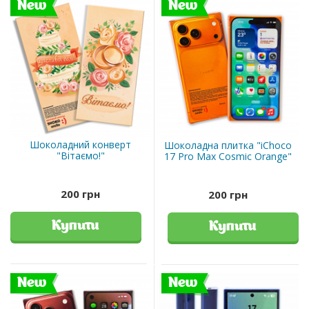
New
New
Шоколадний конверт
Шоколадна плитка "iChoco
"Вітаємо!"
17 Pro Маx Cosmic Orange"
200 грн
200 грн
Купити
Купити
New
New