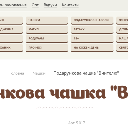
ні замовлення
Опт
Відгуки
Контакти
НІ
ЧАШКИ
ПОДАРУНКОВІ НАБОРИ
ЖІНК
ОДЖЕННЯ
МАТУСІ
БАТЬКУ
ДІТЯ
РОДИЧАМ
18+
НАША
ОХАНИХ
ПРОФЕСІЇ
НА КОЖЕН ДЕНЬ
СВЯТ
Подарункова чашка "Вчителю"
Головна
Чашки
нкова чашка "В
Арт.
5.017