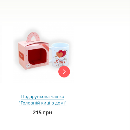
New
Подарункова чашка
Шоколадна плит
"Головній киці в домі"
"Дякую"
215 грн
200 грн