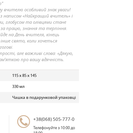
ю"
у вчителю особливий знак уваги!
 з написом «Найкращий вчитель» і
и, глобусом та олівцями стане
 за працю, знання та терпіння.
ійде на День вчителя, кінець
 інше свято, коли хочеться
огові.
рості, але важливі слова: «Дякую,
ам’яткою про вашу вдячність.
115 х 85 х 145
330 мл
Чашка в подарунковой упаковці
+38(068) 505-777-0
Телефонуйте з 10:00 до