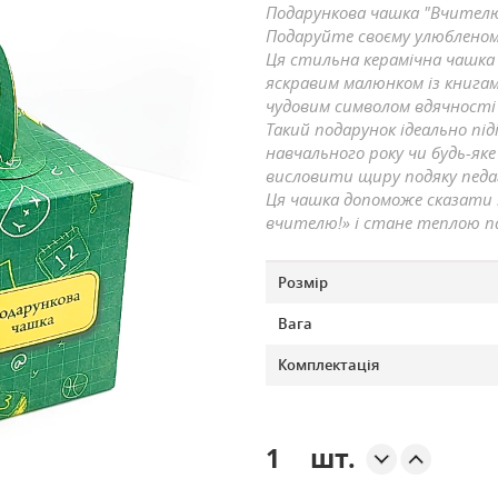
Подарункова чашка "Вчител
Подаруйте своєму улюбленом
Ця стильна керамічна чашка
яскравим малюнком із книгам
чудовим символом вдячності
Такий подарунок ідеально під
навчального року чи будь-яке
висловити щиру подяку педаг
Ця чашка допоможе сказати п
вчителю!» і стане теплою п
Розмір
Вага
Комплектація
шт.